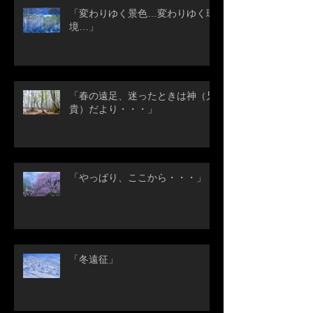
「変わりゆく景色…変わりゆく環
境…」
「春の遠足、迷ったときは神（兄
貴）だより・・・」
「やっぱり、ここから・・・」
「冬遠征」