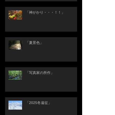
「神がかり・・・！！」
「夏景色」
「写真家の所作」
「2025冬遠征」