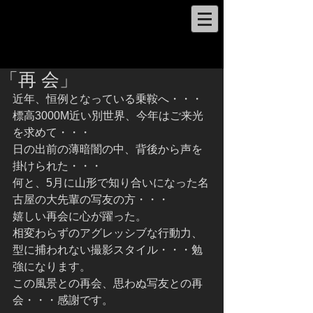
「再 会」
近年、恒例となっている乗鞍へ・・・
標高3000M近い別世界、今年はご来光
を求めて・・・
日の出前の薄暗闇の中、背後から声を
掛けられた・・・
何と、5月に山形で知り合いになった名
古屋の大先輩の写友の方・・・
嬉しい再会に心が躍った。
相変わらずのアグレッシブな行動力、
型に捕われない撮影スタイル・・・勉
強になります。
この風景との再会、思わぬ写友との再
会・・・感謝です。