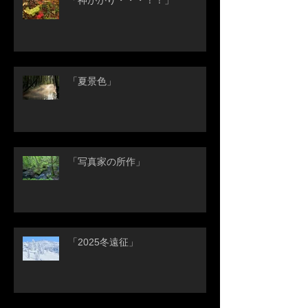
「神がかり・・・！！」
「夏景色」
「写真家の所作」
「2025冬遠征」