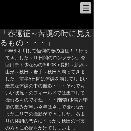
「春遠征～苦境の時に見え
るもの・・・」
GWを利用して恒例の春の遠征！！行っ
てきました～10日間のロングラン。今
回はチト少なめの3000Km長野～新潟～
山形～秋田～岩手～秋田と周ってきま
した。前半5日間は体調を崩してしまい
最悪な体調の中の撮影・・・それでも
いい状況下のフィールドでは集中して
撮れるものですね・・・(苦笑)少雪と季
節の進みが早い今年は今まで撮れなか
ったエリアの撮影ができました。あま
りの体調の悪さにすっかり秋田の写友
の方々に心配をかけてしまいまし